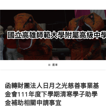
跳
轉
至
主
要
內
容
選單
函轉財團法人日月之光慈善事業基
金會111年度下學期清寒學子助學
金補助相關申請事宜