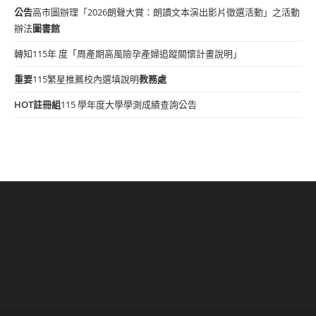
公告
高市圖辦理「2026朗聲大賞：朗讀文本演出影片徵選活動」之活動
辦法
圖書館
轉知115年 度「周產期高風險孕產婦追蹤關懷計畫說明」
重要
115繁星推薦校內選填說明
教務處
HOT
註冊組
115 學年度大學學測成績查詢公告