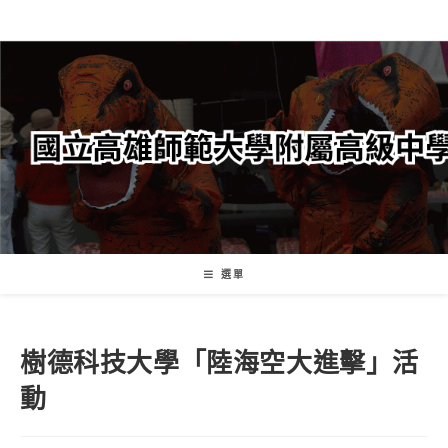
跳
轉
至
主
要
內
容
選單
樹德科技大學「陸海空大進擊」活
動