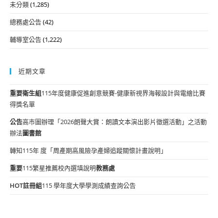
未分類
(1,285)
總務處公告
(42)
輔導室公告
(1,222)
近期文章
重要
衛生組
115年度健康促進創意競賽-健康新視界海報設計與電繪比賽
得獎名單
公告
高市圖辦理「2026朗聲大賞：朗讀文本演出影片徵選活動」之活動
辦法
圖書館
轉知115年 度「周產期高風險孕產婦追蹤關懷計畫說明」
重要
115繁星推薦校內選填說明
教務處
HOT
註冊組
115 學年度大學學測成績查詢公告