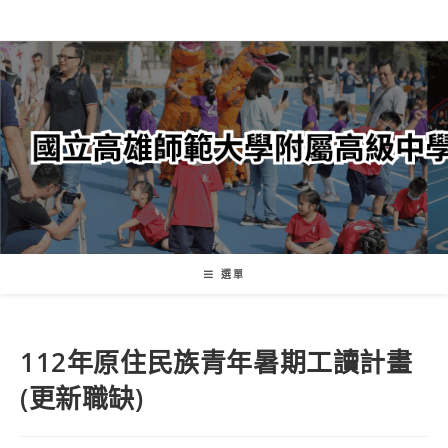
跳
轉
至
主
要
內
容
選單
112年原住民族青年暑期工讀計畫
(更新職缺)