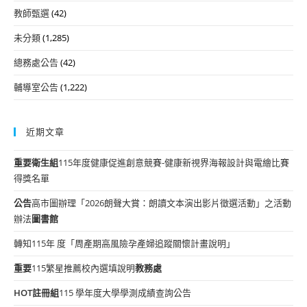
教師甄選
(42)
未分類
(1,285)
總務處公告
(42)
輔導室公告
(1,222)
近期文章
重要
衛生組
115年度健康促進創意競賽-健康新視界海報設計與電繪比賽
得獎名單
公告
高市圖辦理「2026朗聲大賞：朗讀文本演出影片徵選活動」之活動
辦法
圖書館
轉知115年 度「周產期高風險孕產婦追蹤關懷計畫說明」
重要
115繁星推薦校內選填說明
教務處
HOT
註冊組
115 學年度大學學測成績查詢公告