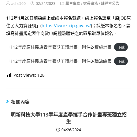
Post
Post
Post
ashs560
02/24/2023
學生事務
/
家長事務
/
輔導室公告
author:
published:
category:
112年4月20日前採線上或紙本報名甄選，線上報名請至「原JOB原
住民人力資源網」(
https://iwork.cip.gov.tw/
)；採紙本報名者，請
填寫計畫規定表件向欲申請體驗職缺之轄區承辦單位報名。
「112年度原住民族青年暑期工讀計畫」附件2-實施計畫
下載
「112年度原住民族青年暑期工讀計畫」附件3-職缺總表
下載
Post Views:
128
相關內容
明新科技大學113學年度產學攜手合作計畫專班獨立招
生
04/26/2024