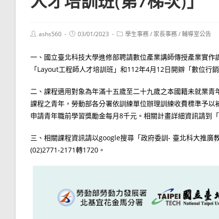
人才培訓班(第7梯次)」
Post
Post
Post
ashs560
03/01/2023
學生事務
/
家長事務
/
輔導室公告
author:
published:
category:
一、國立臺北科技大學進修部聘請數位產業講師傳授產業實作課程，
「Layout工程師人才培訓班」和112年4月12日開辧「數位行
二、課程適用對象為年滿十五歲至二十九歲之本國籍未就業青
課程之青年，勞動部各分署依訓練單位辦理訓練收費標準予以
申請青年職前學習獎勵金每月8千元。相關計畫詳細資訊請到
三、相關課程資訊請以google搜尋「政府委訓- 臺北科大
(02)2771-2171轉1720。