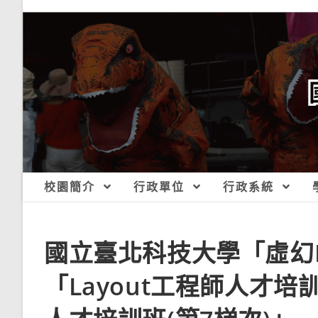
跳
轉
至
主
要
內
容
校園簡介
行政單位
行政系統
國立臺北科技大學「虛幻
「Layout工程師人才