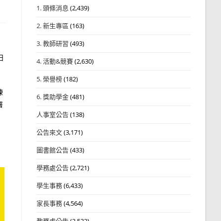
1. 頭條消息
(2,439)
2. 新生專區
(163)
3. 教師研習
(493)
日
4. 活動&競賽
(2,630)
5. 榮譽榜
(182)
練
6. 獎助學金
(481)
署
人事室公告
(138)
公告來文
(3,171)
圖書館公告
(433)
學務處公告
(2,721)
學生事務
(6,433)
家長事務
(4,564)
教務處公告
(3,532)