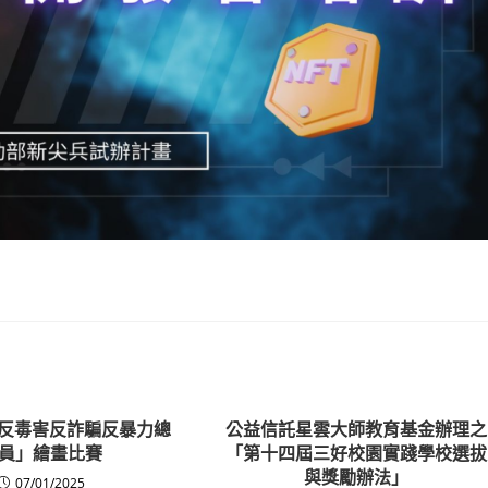
R反毒害反詐騙反暴力總
公益信託星雲大師教育基金辦理之
員」繪畫比賽
「第十四屆三好校園實踐學校選拔
與獎勵辦法」
07/01/2025