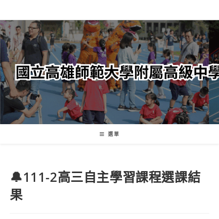
跳
轉
至
主
要
內
容
選單
🔔111-2高三自主學習課程選課結
果