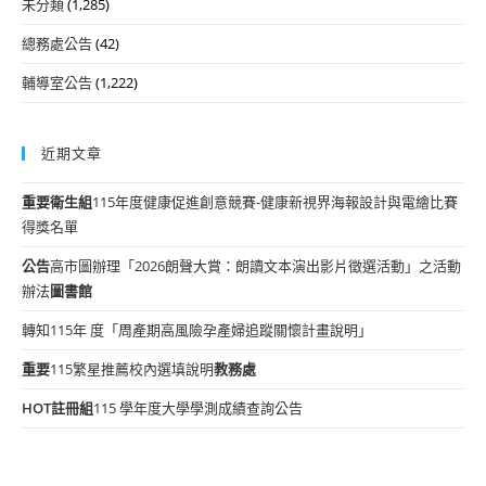
未分類
(1,285)
總務處公告
(42)
輔導室公告
(1,222)
近期文章
重要
衛生組
115年度健康促進創意競賽-健康新視界海報設計與電繪比賽
得獎名單
公告
高市圖辦理「2026朗聲大賞：朗讀文本演出影片徵選活動」之活動
辦法
圖書館
轉知115年 度「周產期高風險孕產婦追蹤關懷計畫說明」
重要
115繁星推薦校內選填說明
教務處
HOT
註冊組
115 學年度大學學測成績查詢公告