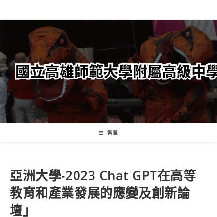
跳
轉
至
主
要
內
容
選單
亞洲大學-2023 Chat GPT在高等
教育和產業發展的應變及創新論
壇」