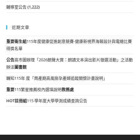
輔導室公告
(1,222)
近期文章
重要
衛生組
115年度健康促進創意競賽-健康新視界海報設計與電繪比賽
得獎名單
公告
高市圖辦理「2026朗聲大賞：朗讀文本演出影片徵選活動」之活動
辦法
圖書館
轉知115年 度「周產期高風險孕產婦追蹤關懷計畫說明」
重要
115繁星推薦校內選填說明
教務處
HOT
註冊組
115 學年度大學學測成績查詢公告