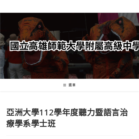
跳
轉
至
主
要
內
容
選單
亞洲大學112學年度聽力暨語言治
療學系學士班