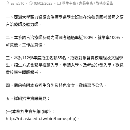
Post
Post
Post
ashs510
03/02/2023
學生事務
/
家長事務
/
教務處公告
author:
published:
category:
一、亞洲大學聽力暨語言治療學系學士班旨在培養具國考證照之語
言治療師及聽力師。
二、本系語言治療師及聽力師國考通過率近100%，就業率100%，
薪資優，工作品質佳。
三、本系112學年度招生名額85名，招收對象含貴校理組及文組學
生，招生方式含繁星推薦入學、申請入學、及考試分發入學，歡迎
貴校學生踴躍報考。
四、隨函檢附本系招生分則及特色文宣，敬請惠予公告。
五、詳細招生資訊請見：
(一)本校招生資訊網 (網址：
http://rd.asia.edu.tw/bin/home.php)。