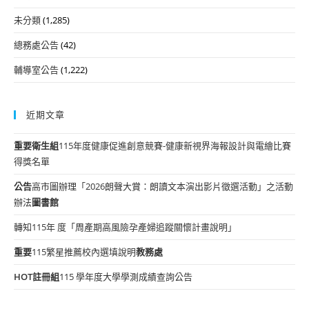
未分類
(1,285)
總務處公告
(42)
輔導室公告
(1,222)
近期文章
重要
衛生組
115年度健康促進創意競賽-健康新視界海報設計與電繪比賽
得獎名單
公告
高市圖辦理「2026朗聲大賞：朗讀文本演出影片徵選活動」之活動
辦法
圖書館
轉知115年 度「周產期高風險孕產婦追蹤關懷計畫說明」
重要
115繁星推薦校內選填說明
教務處
HOT
註冊組
115 學年度大學學測成績查詢公告