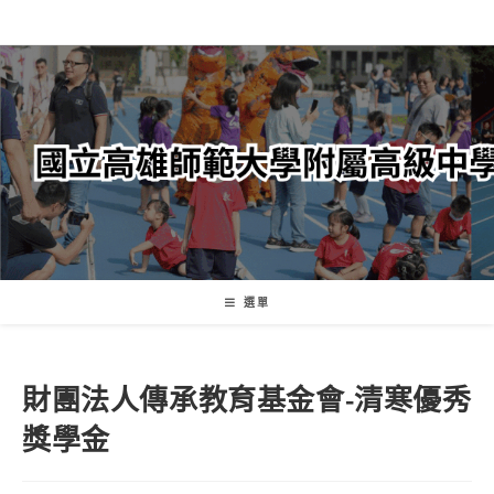
跳
轉
至
主
要
內
容
選單
財團法人傳承教育基金會-清寒優秀
獎學金