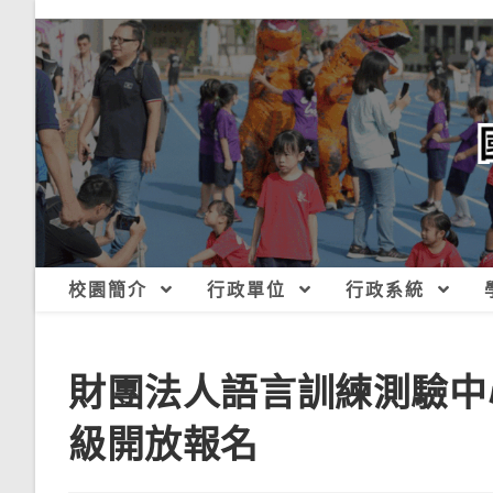
跳
轉
至
主
要
內
容
校園簡介
行政單位
行政系統
財團法人語言訓練測驗中心
級開放報名