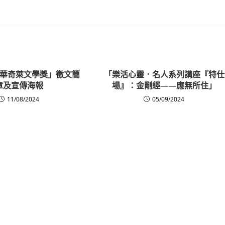
東華奇萊文學獎」徵文簡
「樂活心靈．名人系列講座『特仕
章及宣傳海報
場』：金剛經——應無所住」
11/08/2024
05/09/2024