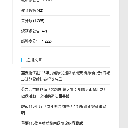
教師甄選
(42)
未分類
(1,285)
總務處公告
(42)
輔導室公告
(1,222)
近期文章
重要
衛生組
115年度健康促進創意競賽-健康新視界海報
設計與電繪比賽得獎名單
公告
高市圖辦理「2026朗聲大賞：朗讀文本演出影片
徵選活動」之活動辦法
圖書館
轉知115年 度「周產期高風險孕產婦追蹤關懷計畫說
明」
重要
115繁星推薦校內選填說明
教務處