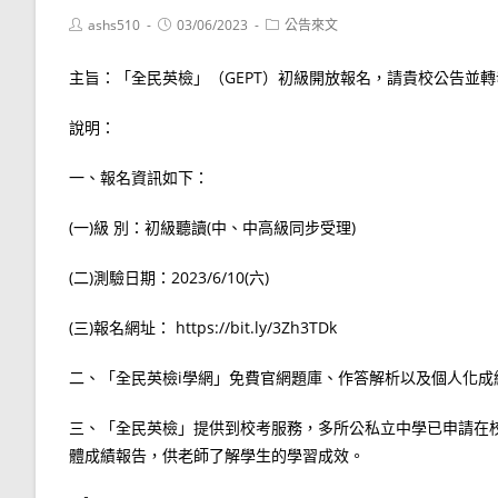
Post
Post
Post
ashs510
03/06/2023
公告來文
author:
published:
category:
主旨：「全民英檢」（GEPT）初級開放報名，請貴校公告並轉
說明：
一、報名資訊如下：
(一)級 別：初級聽讀(中、中高級同步受理)
(二)測驗日期：2023/6/10(六)
(三)報名網址： https://bit.ly/3Zh3TDk
二、「全民英檢i學網」免費官網題庫、作答解析以及個人化成績診斷回饋，歡
三、「全民英檢」提供到校考服務，多所公私立中學已申請在
體成績報告，供老師了解學生的學習成效。