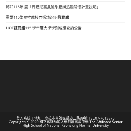
轉知115年 度「周產期高風險孕產婦追蹤關懷計畫說明」
重要
115繁星推薦校內選填說明
教務處
HOT
註冊組
115 學年度大學學測成績查詢公告
登入系統
| 地址：高雄市苓雅區凱旋二路89號 TEL:07-7613875
Copyright (c) 2020 國立高雄師範大學附屬高級中學 The Affiliated Senior
High School of National Kaohsiung Normal University