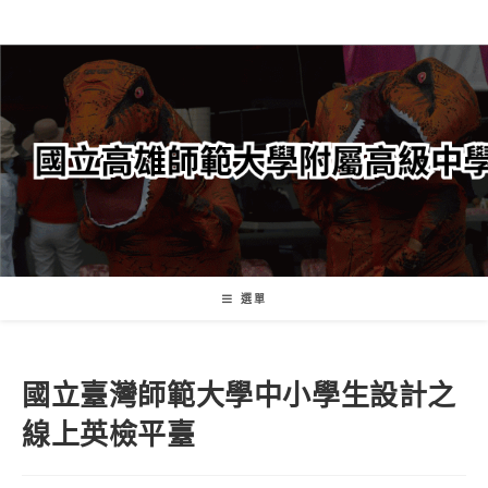
跳
轉
至
主
要
內
容
選單
國立臺灣師範大學中小學生設計之
線上英檢平臺