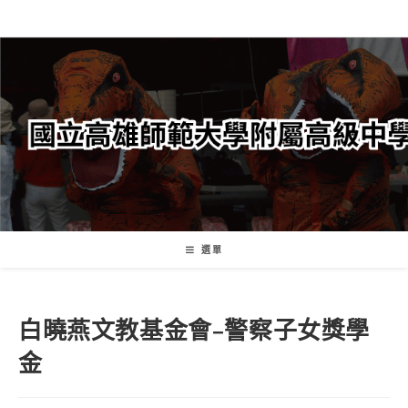
跳
轉
至
主
要
內
容
選單
白曉燕文教基金會–警察子女獎學
金