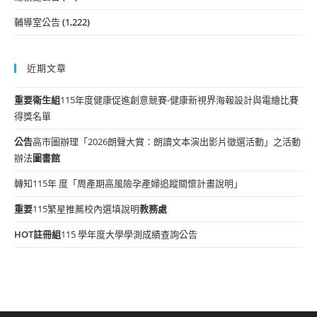
輔導室公告
(1,222)
近期文章
重要
衛生組
115年度健康促進創意競賽-健康新視界海報設計與電繪比賽
得獎名單
公告
高市圖辦理「2026朗聲大賞：朗讀文本演出影片徵選活動」之活動
辦法
圖書館
轉知115年 度「周產期高風險孕產婦追蹤關懷計畫說明」
重要
115繁星推薦校內選填說明
教務處
HOT
註冊組
115 學年度大學學測成績查詢公告