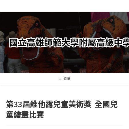
跳
轉
至
主
要
內
容
選單
第33屆維他露兒童美術獎_全國兒
童繪畫比賽