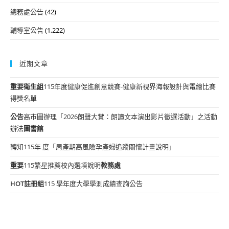
總務處公告
(42)
輔導室公告
(1,222)
近期文章
重要
衛生組
115年度健康促進創意競賽-健康新視界海報設計與電繪比賽
得獎名單
公告
高市圖辦理「2026朗聲大賞：朗讀文本演出影片徵選活動」之活動
辦法
圖書館
轉知115年 度「周產期高風險孕產婦追蹤關懷計畫說明」
重要
115繁星推薦校內選填說明
教務處
HOT
註冊組
115 學年度大學學測成績查詢公告