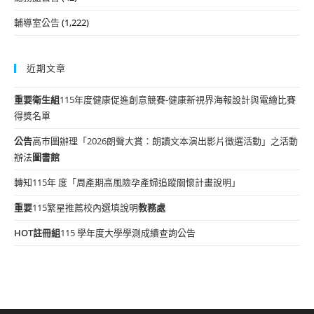
輔導室公告
(1,222)
近期文章
重要
衛生組
115年度健康促進創意競賽-健康新視界海報設計與電繪比賽
得獎名單
公告
高市圖辦理「2026朗聲大賞：朗讀文本演出影片徵選活動」之活動
辦法
圖書館
轉知115年 度「周產期高風險孕產婦追蹤關懷計畫說明」
重要
115繁星推薦校內選填說明
教務處
HOT
註冊組
115 學年度大學學測成績查詢公告