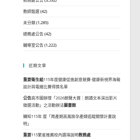
教師甄選
(42)
未分類
(1,285)
總務處公告
(42)
輔導室公告
(1,222)
近期文章
重要
衛生組
115年度健康促進創意競賽-健康新視界海報
設計與電繪比賽得獎名單
公告
高市圖辦理「2026朗聲大賞：朗讀文本演出影片
徵選活動」之活動辦法
圖書館
轉知115年 度「周產期高風險孕產婦追蹤關懷計畫說
明」
重要
115繁星推薦校內選填說明
教務處