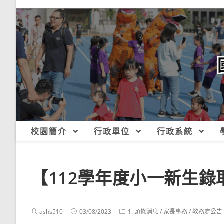
跳
轉
至
主
要
內
容
校園簡介
行政單位
行政系統
【112學年度小一新生錄
Post
Post
Post
ashs510
03/08/2023
1. 頭條消息
/
家長事務
/
教務處公告
author:
published:
category: