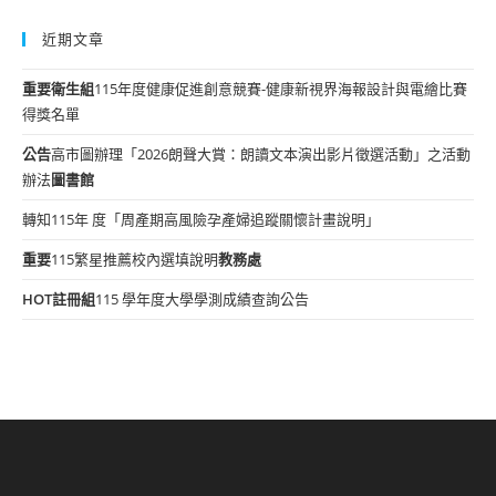
近期文章
重要
衛生組
115年度健康促進創意競賽-健康新視界海報設計與電繪比賽
得獎名單
公告
高市圖辦理「2026朗聲大賞：朗讀文本演出影片徵選活動」之活動
辦法
圖書館
轉知115年 度「周產期高風險孕產婦追蹤關懷計畫說明」
重要
115繁星推薦校內選填說明
教務處
HOT
註冊組
115 學年度大學學測成績查詢公告