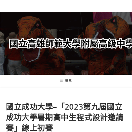
跳
轉
至
主
要
內
容
選單
國立成功大學–「2023第九屆國立
成功大學暑期高中生程式設計邀請
賽」線上初賽