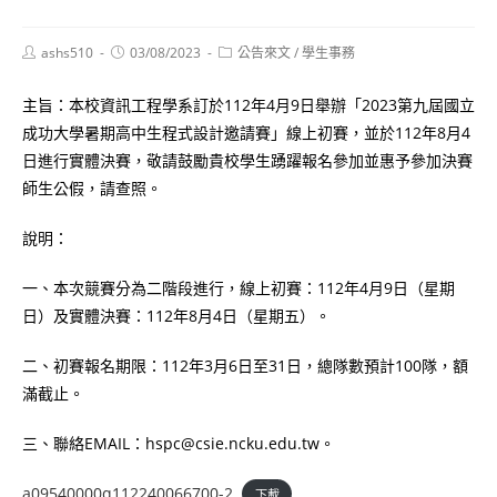
Post
Post
Post
ashs510
03/08/2023
公告來文
/
學生事務
author:
published:
category:
主旨：本校資訊工程學系訂於112年4月9日舉辦「2023第九屆國立
成功大學暑期高中生程式設計邀請賽」線上初賽，並於112年8月4
日進行實體決賽，敬請鼓勵貴校學生踴躍報名參加並惠予參加決賽
師生公假，請查照。
說明：
一、本次競賽分為二階段進行，線上初賽：112年4月9日（星期
日）及實體決賽：112年8月4日（星期五）。
二、初賽報名期限：112年3月6日至31日，總隊數預計100隊，額
滿截止。
三、聯絡EMAIL：hspc@csie.ncku.edu.tw。
a09540000q112240066700-2
下載