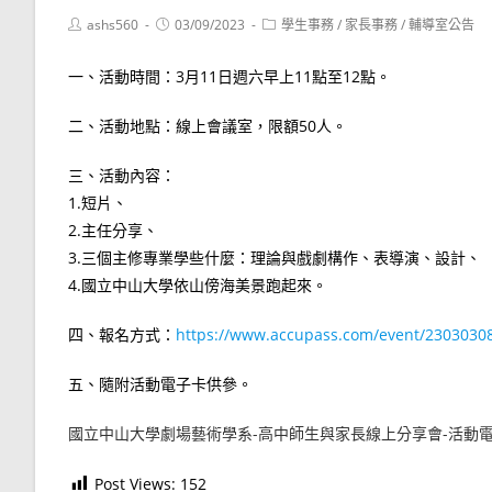
Post
Post
Post
ashs560
03/09/2023
學生事務
/
家長事務
/
輔導室公告
author:
published:
category:
一、活動時間：3月11日週六早上11點至12點。
二、活動地點：線上會議室，限額50人。
三、活動內容：
1.短片、
2.主任分享、
3.三個主修專業學些什麼：理論與戲劇構作、表導演、設計、
4.國立中山大學依山傍海美景跑起來。
四、報名方式：
https://www.accupass.com/event/230303
五、隨附活動電子卡供參。
國立中山大學劇場藝術學系-高中師生與家長線上分享會-活動
Post Views:
152