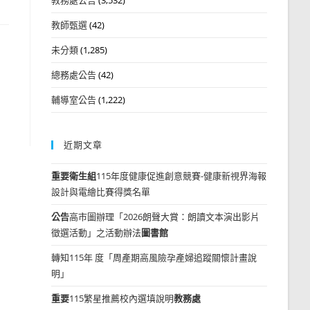
教師甄選
(42)
未分類
(1,285)
總務處公告
(42)
輔導室公告
(1,222)
近期文章
重要
衛生組
115年度健康促進創意競賽-健康新視界海報
設計與電繪比賽得獎名單
公告
高市圖辦理「2026朗聲大賞：朗讀文本演出影片
徵選活動」之活動辦法
圖書館
轉知115年 度「周產期高風險孕產婦追蹤關懷計畫說
明」
重要
115繁星推薦校內選填說明
教務處