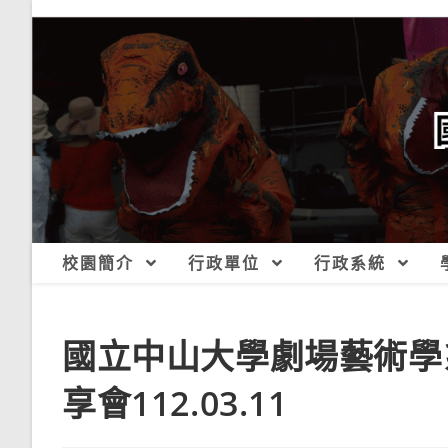
跳
轉
至
主
要
內
容
校園簡介
行政單位
行政系統
國立中山大學劇場藝術學
享會112.03.11