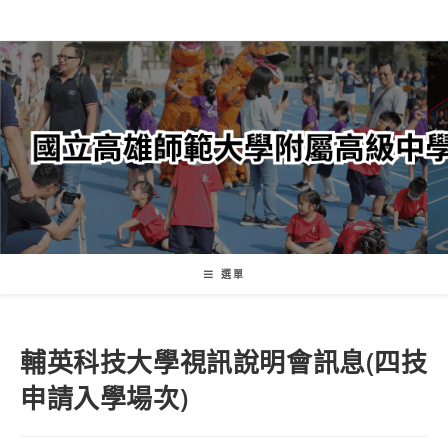
跳
轉
至
主
要
內
容
選單
輔英科技大學視訊說明會訊息(四技
申請入學場次)