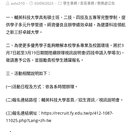
Post
Post
Post
ashs510
03/09/2023
學生事務
/
家長事務
/
教務處公告
author:
published:
category:
一、輔英科技大學具有碩士班、二技、四技及五專等完整學制，提
供學子多元升學管道，師資優良且辦學績效卓越，為健康科技領航
之新三好卓越大學。
二、為使更多優秀學子能夠瞭解本校學系專業及校園環境，將於3
月7日起至3月19日期間陸續辦理視訊說明會(四技申請入學場次)，
敬請惠予公告，並鼓勵貴校學生踴躍報名。
三、活動相關說明如下：
(一)活動日程及方式：依各系時間辦理。
(二)報名連結路徑：輔英科技大學首頁／招生資訊／視訊說明會。
(三)報名連結網址：https://recruit.fy.edu.tw/p/412-1087-
11025.php?Lang=zh-tw