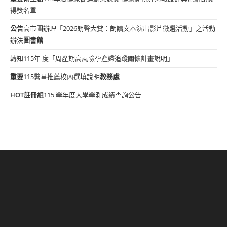
得獎名單
公告
高市圖辦理「2026朗聲大賞：朗讀文本演出影片徵選活動」之活動
辦法
圖書館
轉知115年 度「周產期高風險孕產婦追蹤關懷計畫說明」
重要
115繁星推薦校內選填說明
教務處
HOT
註冊組
115 學年度大學學測成績查詢公告