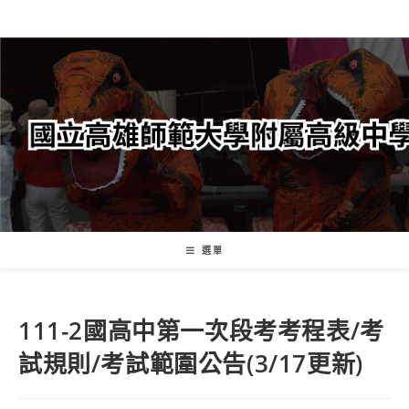
跳
轉
至
主
要
內
容
選單
111-2國高中第一次段考考程表/考
試規則/考試範圍公告(3/17更新)