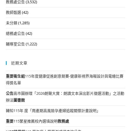
教務處公告
(3,532)
教師甄選
(42)
未分類
(1,285)
總務處公告
(42)
輔導室公告
(1,222)
近期文章
重要
衛生組
115年度健康促進創意競賽-健康新視界海報設計與電繪比賽
得獎名單
公告
高市圖辦理「2026朗聲大賞：朗讀文本演出影片徵選活動」之活動
辦法
圖書館
轉知115年 度「周產期高風險孕產婦追蹤關懷計畫說明」
重要
115繁星推薦校內選填說明
教務處