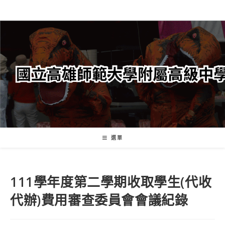
跳
轉
至
主
要
內
容
選單
111學年度第二學期收取學生(代收
代辦)費用審查委員會會議紀錄