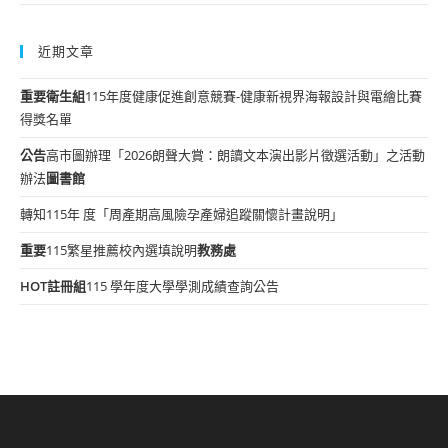
近期文章
重要
衛生組
115年度健康促進創意競賽-健康新視界海報設計與電繪比賽
得獎名單
公告
高市圖辦理「2026朗聲大賞：朗讀文本演出影片徵選活動」之活動
辦法
圖書館
轉知115年 度「周產期高風險孕產婦追蹤關懷計畫說明」
重要
115繁星推薦校內選填說明
教務處
HOT
註冊組
115 學年度大學學測成績查詢公告