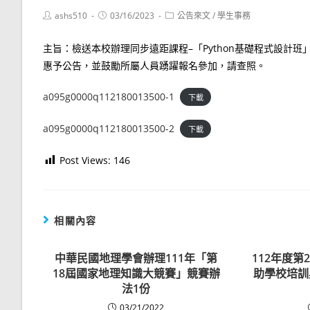
Post
Post
Post
ashs510
03/16/2023
公告來文
/
學生事務
author:
published:
category:
主旨：檢送本校辦理同步遠距課程–「Python基礎程式設計
惠予公告，並鼓勵所屬人員踴躍報名參加，請查照。
a095g0000q112180013500-1
下載
a095g0000q112180013500-2
下載
Post Views:
146
相關內容
中華民國地理學會辦理111年「第
112年度
18屆國家地理知識大競賽」競賽辦
助學校培訓
法1份
03/21/2022