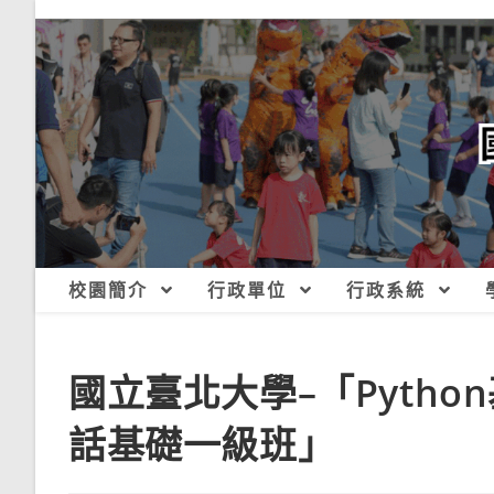
跳
轉
至
主
要
內
容
校園簡介
行政單位
行政系統
國立臺北大學–「Pyth
話基礎一級班」