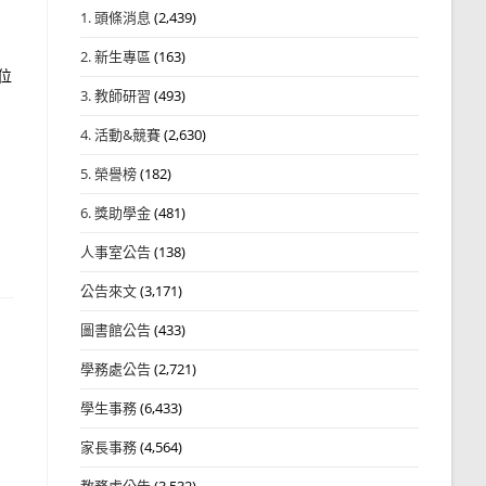
1. 頭條消息
(2,439)
2. 新生專區
(163)
位
3. 教師研習
(493)
4. 活動&競賽
(2,630)
5. 榮譽榜
(182)
6. 獎助學金
(481)
人事室公告
(138)
公告來文
(3,171)
圖書館公告
(433)
學務處公告
(2,721)
學生事務
(6,433)
家長事務
(4,564)
教務處公告
(3,532)