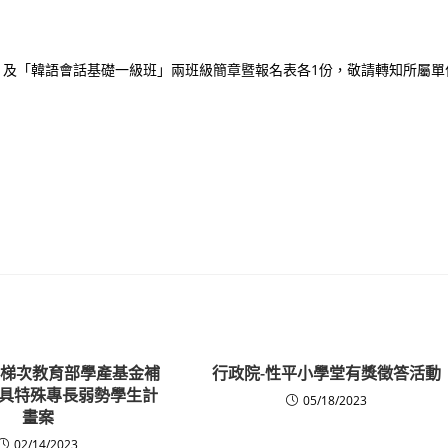
班」及「韓語會話基礎一級班」兩班級簡章暨報名表各1份，敬請轉知所屬單
第2梯次教育部學產基金補
行政院-性平小學堂有獎徵答活動
具特殊專長弱勢學生計
05/18/2023
畫案
02/14/2023