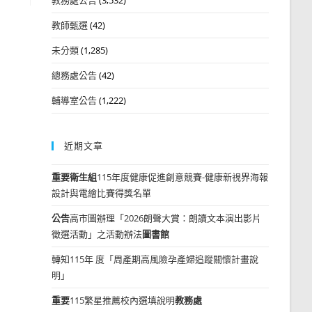
教師甄選
(42)
未分類
(1,285)
總務處公告
(42)
輔導室公告
(1,222)
近期文章
重要
衛生組
115年度健康促進創意競賽-健康新視界海報
設計與電繪比賽得獎名單
公告
高市圖辦理「2026朗聲大賞：朗讀文本演出影片
徵選活動」之活動辦法
圖書館
轉知115年 度「周產期高風險孕產婦追蹤關懷計畫說
明」
重要
115繁星推薦校內選填說明
教務處