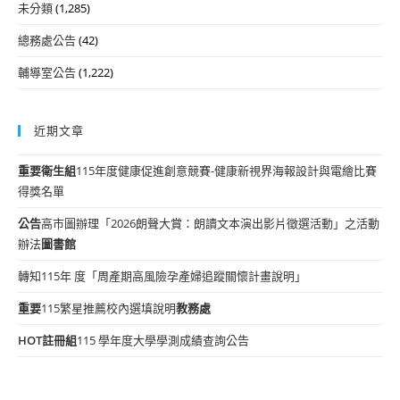
未分類
(1,285)
總務處公告
(42)
輔導室公告
(1,222)
近期文章
重要
衛生組
115年度健康促進創意競賽-健康新視界海報設計與電繪比賽
得獎名單
公告
高市圖辦理「2026朗聲大賞：朗讀文本演出影片徵選活動」之活動
辦法
圖書館
轉知115年 度「周產期高風險孕產婦追蹤關懷計畫說明」
重要
115繁星推薦校內選填說明
教務處
HOT
註冊組
115 學年度大學學測成績查詢公告