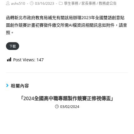
Post
Post
Post
ashs510
03/16/2023
學生事務
/
家長事務
/
教務處公告
author:
published:
category:
函轉新北市政府教育局補充有關該局辦理2023年全國雙語創意貼
圖創作競賽計畫初賽徵件繳交所需AI檔資訊相關訊息如附件，請查
照。
下載
Post Views:
147
相關內容
「2024全國高中職專題製作競賽正修視傳盃」
03/02/2024