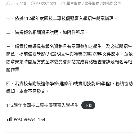
Post
Post
Post
ashs510
03/22/2023
學生事務
/
家長事務
/
教務處公告
author:
published:
category:
一、依據112學年度四技二專技優甄審入學招生簡章辦理。
二、旨揭報名相關資訊說明，如附件所示。
三、請貴校輔導具有報名資格且有意願參加之學生，務必詳閱招生
簡章，提前備妥學歷(力)證明文件與獲獎(證照)證明文件影本，並依
簡章規定時間及方式至本委員會網站完成資格審查登錄及報名等相
關作業。
四、若貴校有附設進修學校(進修部)或實用技能班(學程)，務請協助
轉知，本會不另發文。
112學年度四技二專技優甄審入學招生
下載
Post Views:
154