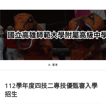
跳
轉
至
主
要
內
容
選單
112學年度四技二專技優甄審入學
招生