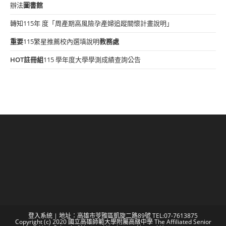
辦法
圖書館
轉知115年 度「周產期高風險孕產婦追蹤關懷計畫說明」
重要
115繁星推薦校內選填說明
教務處
HOT
註冊組
115 學年度大學學測成績查詢公告
登入系統
| 地址：高雄市苓雅區凱旋二路89號 TEL:07-7613875
Copyright (c) 2020 國立高雄師範大學附屬高級中學 The Affiliated Senior