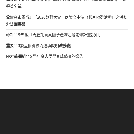
得獎名單
公告
高市圖辦理「2026朗聲大賞：朗讀文本演出影片徵選活動」之活動
辦法
圖書館
轉知115年 度「周產期高風險孕產婦追蹤關懷計畫說明」
重要
115繁星推薦校內選填說明
教務處
HOT
註冊組
115 學年度大學學測成績查詢公告