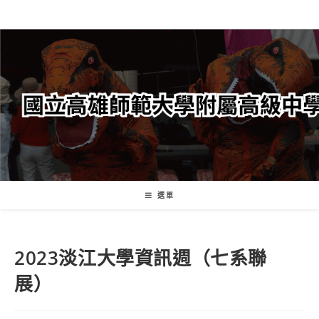
跳
轉
至
主
要
內
容
選單
2023淡江大學資訊週（七系聯
展）