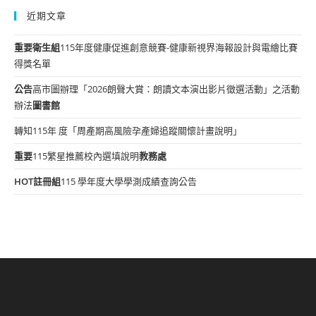
近期文章
重要
衛生組
115年度健康促進創意競賽-健康新視界海報設計與電繪比賽
得獎名單
公告
高市圖辦理「2026朗聲大賞：朗讀文本演出影片徵選活動」之活動
辦法
圖書館
轉知115年 度「周產期高風險孕產婦追蹤關懷計畫說明」
重要
115繁星推薦校內選填說明
教務處
HOT
註冊組
115 學年度大學學測成績查詢公告