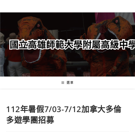
跳
轉
至
主
要
內
容
選單
112年暑假7/03-7/12加拿大多倫
多遊學團招募