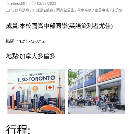
Post
Post
nknush01
03/29/2023
author:
published:
Post
1. 頭條消息
/
4. 活動&競賽
/
圖書館公告
/
學生事務
/
家長事務
/
未分類
category:
成員:本校國高中部同學(英語流利者尤佳)
時間: 112年7/3-7/12
地點:加拿大多倫多
行程: