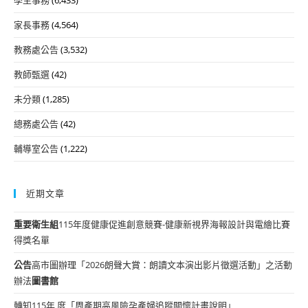
家長事務
(4,564)
教務處公告
(3,532)
教師甄選
(42)
未分類
(1,285)
總務處公告
(42)
輔導室公告
(1,222)
近期文章
重要
衛生組
115年度健康促進創意競賽-健康新視界海報設計與電繪比賽
得獎名單
公告
高市圖辦理「2026朗聲大賞：朗讀文本演出影片徵選活動」之活動
辦法
圖書館
轉知115年 度「周產期高風險孕產婦追蹤關懷計畫說明」