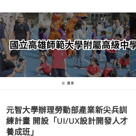
跳
轉
至
主
要
內
容
選單
元智大學辦理勞動部產業新尖兵訓
練計畫 開設「UI/UX設計開發人才
養成班」