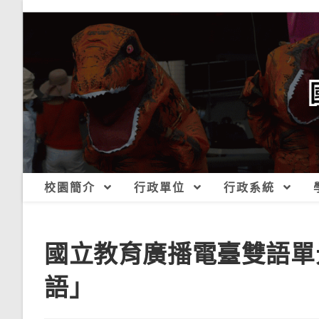
跳
轉
至
主
要
內
容
校園簡介
行政單位
行政系統
國立教育廣播電臺雙語單元節
語」