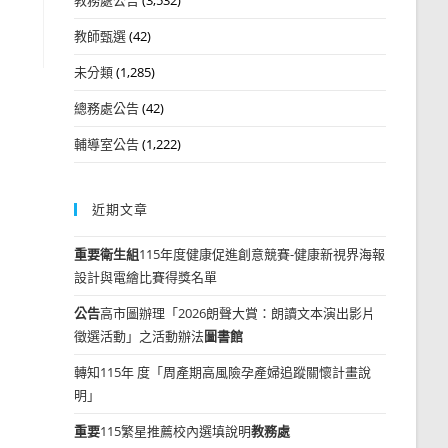
教師甄選
(42)
未分類
(1,285)
總務處公告
(42)
輔導室公告
(1,222)
近期文章
重要
衛生組
115年度健康促進創意競賽-健康新視界海報
設計與電繪比賽得獎名單
公告
高市圖辦理「2026朗聲大賞：朗讀文本演出影片
徵選活動」之活動辦法
圖書館
轉知115年 度「周產期高風險孕產婦追蹤關懷計畫說
明」
重要
115繁星推薦校內選填說明
教務處