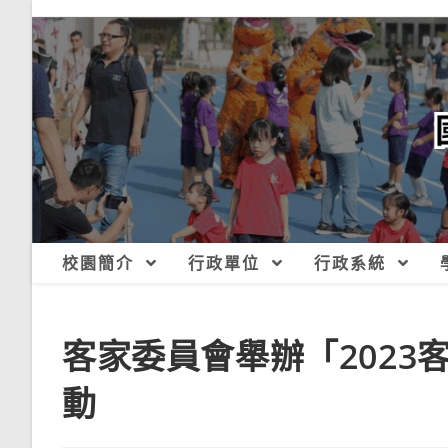
跳
轉
至
主
要
內
容
校園簡介
行政單位
行政系統
客家委員會舉辦「202
動