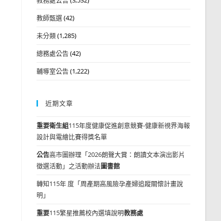
教師甄選
(42)
未分類
(1,285)
總務處公告
(42)
輔導室公告
(1,222)
近期文章
重要
衛生組
115年度健康促進創意競賽-健康新視界海報
設計與電繪比賽得獎名單
公告
高市圖辦理「2026朗聲大賞：朗讀文本演出影片
徵選活動」之活動辦法
圖書館
轉知115年 度「周產期高風險孕產婦追蹤關懷計畫說
明」
重要
115繁星推薦校內選填說明
教務處