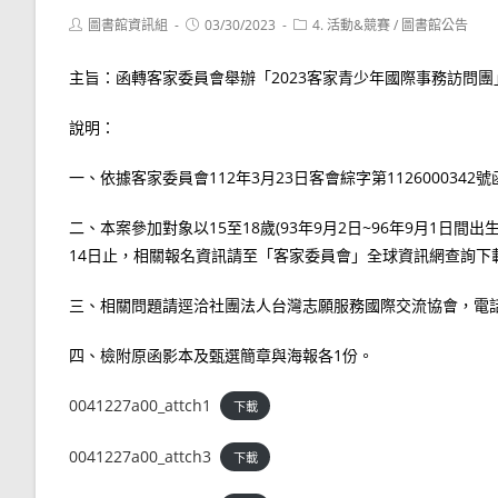
Post
Post
Post
圖書館資訊組
03/30/2023
4. 活動&競賽
/
圖書館公告
author:
published:
category:
主旨：函轉客家委員會舉辦「2023客家青少年國際事務訪問
說明：
一、依據客家委員會112年3月23日客會綜字第1126000342
二、本案參加對象以15至18歲(93年9月2日~96年9月1日間
14日止，相關報名資訊請至「客家委員會」全球資訊網查詢下載(https:/
三、相關問題請逕洽社團法人台灣志願服務國際交流協會，電話：李小
四、檢附原函影本及甄選簡章與海報各1份。
0041227a00_attch1
下載
0041227a00_attch3
下載