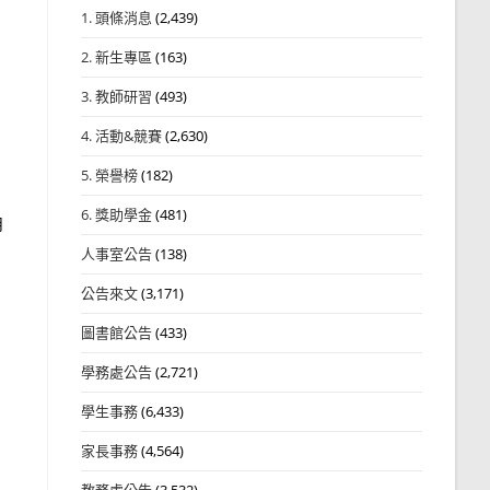
1. 頭條消息
(2,439)
2. 新生專區
(163)
3. 教師研習
(493)
4. 活動&競賽
(2,630)
5. 榮譽榜
(182)
6. 獎助學金
(481)
月
人事室公告
(138)
公告來文
(3,171)
圖書館公告
(433)
學務處公告
(2,721)
學生事務
(6,433)
家長事務
(4,564)
教務處公告
(3,532)