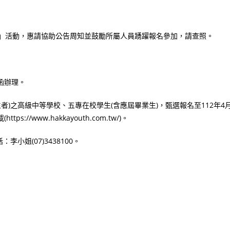
團」活動，惠請協助公告周知並鼓勵所屬人員踴躍報名參加，請查照。
號函辦理。
出生者)之高級中等學校、五專在校學生(含應屆畢業生)，甄選報名至112年4
/www.hakkayouth.com.tw/)。
姐(07)3438100。