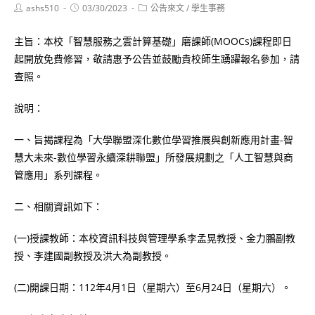
Post
Post
Post
ashs510
03/30/2023
公告來文
/
學生事務
author:
published:
category:
主旨：本校「智慧服務之雲計算基礎」磨課師(MOOCs)課程即日
起開放免費修習，敬請惠予公告並鼓勵貴校師生踴躍報名參加，請
查照。
說明：
一、旨揭課程為「大學聯盟深化數位學習推展與創新應用計畫-智
慧大未來-數位學習永續深耕聯盟」所發展規劃之「人工智慧與商
管應用」系列課程。
二、相關資訊如下：
(一)授課教師：本校資訊科技與管理學系李孟晃教授、金力鵬副教
授、李建國副教授及洪大為副教授。
(二)開課日期：112年4月1日（星期六）至6月24日（星期六）。