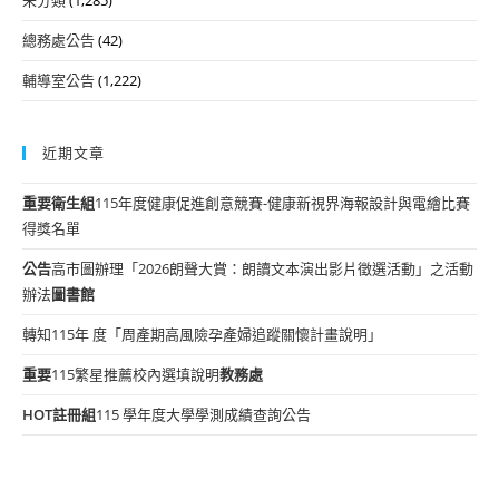
總務處公告
(42)
輔導室公告
(1,222)
近期文章
重要
衛生組
115年度健康促進創意競賽-健康新視界海報設計與電繪比賽
得獎名單
公告
高市圖辦理「2026朗聲大賞：朗讀文本演出影片徵選活動」之活動
辦法
圖書館
轉知115年 度「周產期高風險孕產婦追蹤關懷計畫說明」
重要
115繁星推薦校內選填說明
教務處
HOT
註冊組
115 學年度大學學測成績查詢公告