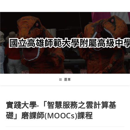
跳
轉
至
主
要
內
容
選單
實踐大學-「智慧服務之雲計算基
礎」磨課師(MOOCs)課程