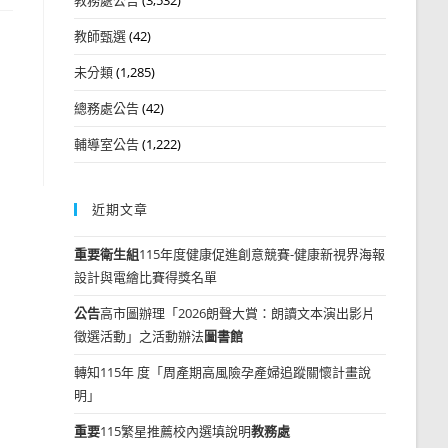
教師甄選
(42)
未分類
(1,285)
總務處公告
(42)
輔導室公告
(1,222)
近期文章
重要
衛生組
115年度健康促進創意競賽-健康新視界海報
設計與電繪比賽得獎名單
公告
高市圖辦理「2026朗聲大賞：朗讀文本演出影片
徵選活動」之活動辦法
圖書館
轉知115年 度「周產期高風險孕產婦追蹤關懷計畫說
明」
重要
115繁星推薦校內選填說明
教務處