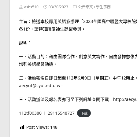
Post
Post
Post
ashs510
03/30/2023
公告來文
/
學生事務
author:
published:
category:
主旨：檢送本校應用英語系辦理「2023全國高中職暨大專校院
各1份，請轉知所屬師生踴躍參與。
說明：
一、活動目的：藉由團隊合作、創意英文寫作、自由發揮想像
增強英語學習動機。
二、活動報名自即日起至112年6月9日（星期五）中午12時
aecyut@cyut.edu.tw。
三、活動辦法及報名表亦可至下列網址查閱下載：http://aecyut.cy
112tf00380_1_29115548727
下載
Post Views:
148