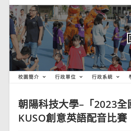
跳
轉
至
主
要
內
容
校園簡介
行政單位
行政系統
朝陽科技大學–「2023
KUSO創意英語配音比賽