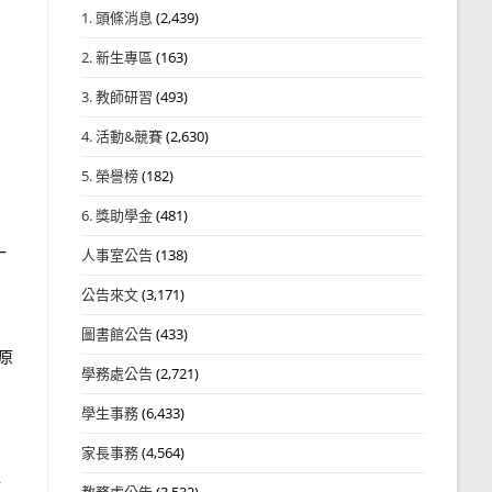
1. 頭條消息
(2,439)
2. 新生專區
(163)
3. 教師研習
(493)
4. 活動&競賽
(2,630)
5. 榮譽榜
(182)
6. 獎助學金
(481)
一
人事室公告
(138)
公告來文
(3,171)
圖書館公告
(433)
原
學務處公告
(2,721)
學生事務
(6,433)
家長事務
(4,564)
分
教務處公告
(3,532)