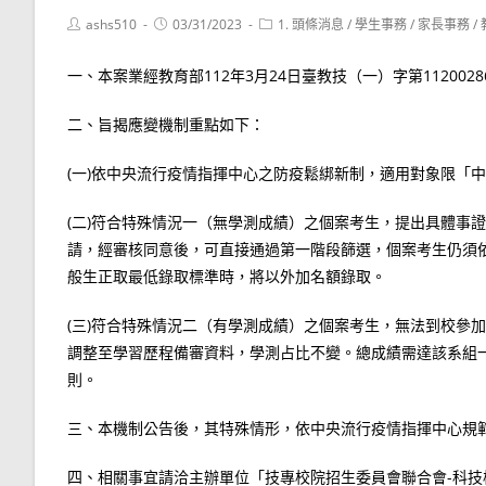
Post
Post
Post
ashs510
03/31/2023
1. 頭條消息
/
學生事務
/
家長事務
/
author:
published:
category:
一、本案業經教育部112年3月24日臺教技（一）字第112002
二、旨揭應變機制重點如下：
(一)依中央流行疫情指揮中心之防疫鬆綁新制，適用對象限「
(二)符合特殊情況一（無學測成績）之個案考生，提出具體事
請，經審核同意後，可直接通過第一階段篩選，個案考生仍須
般生正取最低錄取標準時，將以外加名額錄取。
(三)符合特殊情況二（有學測成績）之個案考生，無法到校參
調整至學習歷程備審資料，學測占比不變。總成績需達該系組
則。
三、本機制公告後，其特殊情形，依中央流行疫情指揮中心規
四、相關事宜請洽主辦單位「技專校院招生委員會聯合會-科技校院