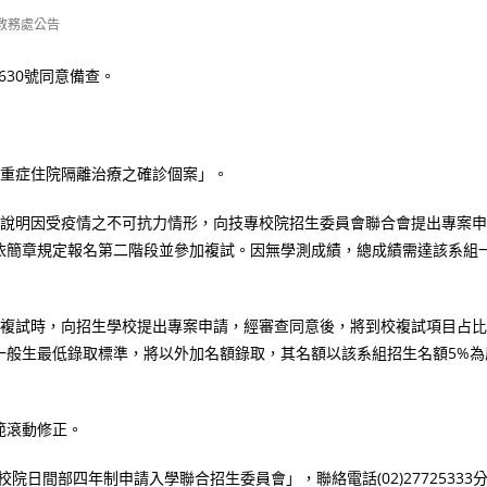
教務處公告
8630號同意備查。
中重症住院隔離治療之確診個案」。
證說明因受疫情之不可抗力情形，向技專校院招生委員會聯合會提出專案申
依簡章規定報名第二階段並參加複試。因無學測成績，總成績需達該系組
加複試時，向招生學校提出專案申請，經審查同意後，將到校複試項目占比
一般生最低錄取標準，將以外加名額錄取，其名額以該系組招生名額5%為
範滾動修正。
日間部四年制申請入學聯合招生委員會」，聯絡電話(02)27725333