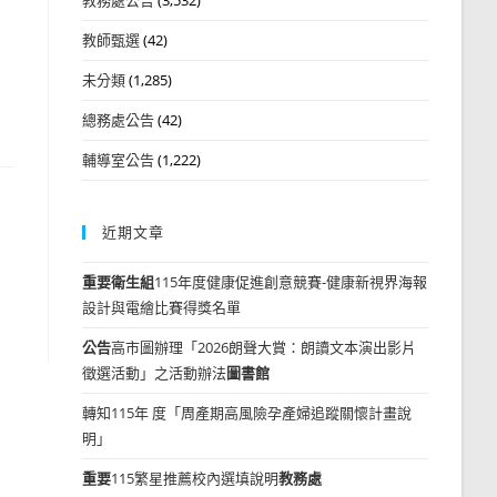
教師甄選
(42)
未分類
(1,285)
總務處公告
(42)
輔導室公告
(1,222)
近期文章
重要
衛生組
115年度健康促進創意競賽-健康新視界海報
設計與電繪比賽得獎名單
公告
高市圖辦理「2026朗聲大賞：朗讀文本演出影片
徵選活動」之活動辦法
圖書館
轉知115年 度「周產期高風險孕產婦追蹤關懷計畫說
明」
重要
115繁星推薦校內選填說明
教務處