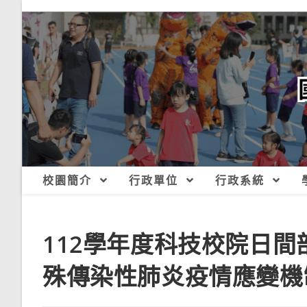
跳
轉
至
主
要
內
容
校園簡介
行政單位
行政系統
112學年度科技校院日
殊傳染性肺炎疫情應變機