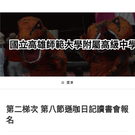
跳
轉
至
主
要
內
容
選單
第二梯次 第八節遜咖日記讀書會報
名