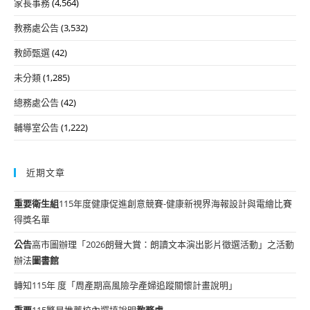
家長事務
(4,564)
教務處公告
(3,532)
教師甄選
(42)
未分類
(1,285)
總務處公告
(42)
輔導室公告
(1,222)
近期文章
重要
衛生組
115年度健康促進創意競賽-健康新視界海報設計與電繪比賽
得獎名單
公告
高市圖辦理「2026朗聲大賞：朗讀文本演出影片徵選活動」之活動
辦法
圖書館
轉知115年 度「周產期高風險孕產婦追蹤關懷計畫說明」
重要
115繁星推薦校內選填說明
教務處