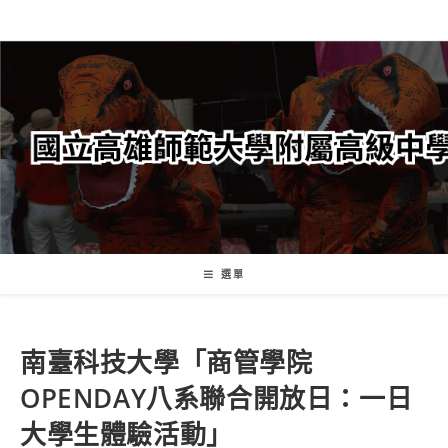
跳
轉
至
主
要
內
容
選單
南臺科技大學「商管學院
OPENDAY八系聯合開放日：一日
大學生體驗活動」