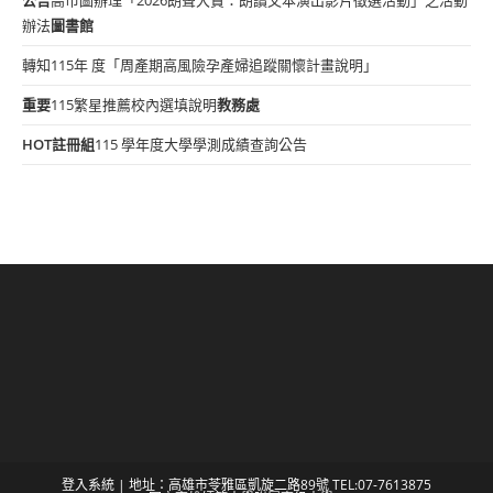
辦法
圖書館
轉知115年 度「周產期高風險孕產婦追蹤關懷計畫說明」
重要
115繁星推薦校內選填說明
教務處
HOT
註冊組
115 學年度大學學測成績查詢公告
登入系統
| 地址：高雄市苓雅區凱旋二路89號 TEL:07-7613875