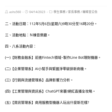
Post
Post
Post
ashs560
04/14/2023
學生事務
/
家長事務
/
輔導室公告
author:
published:
category:
二、活動日期：112年5月6日(星期六)9時30分至16時20分。
三、活動地點：Ｎ棟音樂廳。
四、八系活動內容：
(一)【財務金融系】前進Fintech領域~製作Line Bot理財機器。
(二)【企業管理系】AI小幫手與緊握淨零碳排新商機。
(三)【行銷與流通管理系】品牌影響力分析。
(四)【工業管理與資訊系】ChatGPT來襲!網紅直播全攻略。
(五)【資訊管理系】商用服務型機器人玩出什麼新花樣?