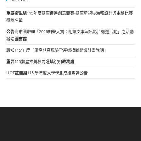
重要
衛生組
115年度健康促進創意競賽-健康新視界海報設計與電繪比賽
得獎名單
公告
高市圖辦理「2026朗聲大賞：朗讀文本演出影片徵選活動」之活動
辦法
圖書館
轉知115年 度「周產期高風險孕產婦追蹤關懷計畫說明」
重要
115繁星推薦校內選填說明
教務處
HOT
註冊組
115 學年度大學學測成績查詢公告