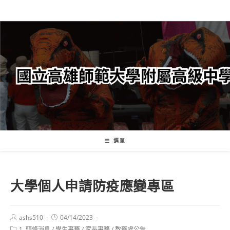
跳
轉
至
主
要
內
容
選單
大學個人申請防疫應變專區
Post
Post
ashs510
04/14/2023
author:
published:
Post
1. 頭條消息
/
學生事務
/
家長事務
/
教務處公告