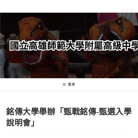
跳
轉
至
主
要
內
容
選單
銘傳大學舉辦「甄戰銘傳-甄選入學
說明會」