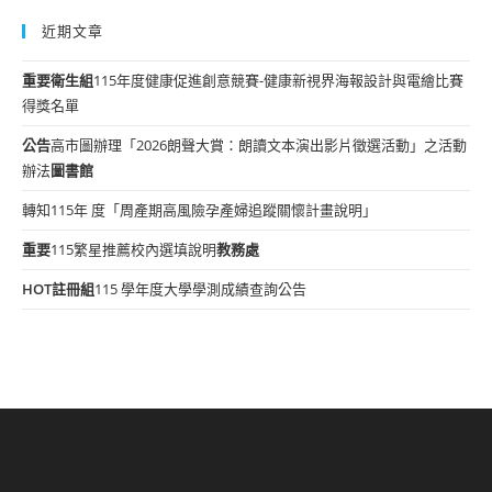
近期文章
重要
衛生組
115年度健康促進創意競賽-健康新視界海報設計與電繪比賽
得獎名單
公告
高市圖辦理「2026朗聲大賞：朗讀文本演出影片徵選活動」之活動
辦法
圖書館
轉知115年 度「周產期高風險孕產婦追蹤關懷計畫說明」
重要
115繁星推薦校內選填說明
教務處
HOT
註冊組
115 學年度大學學測成績查詢公告