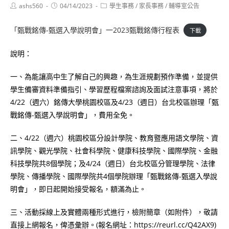
Post
Post
Post
ashs560
04/14/2023
學生事務
/
家長事務
/
輔導室公告
author:
published:
category:
「甄戰銘傳-甄選入學說明會」一2023甄戰銘傳行程表
下載
說明：
一、為能讓高中生了解自己的興趣，為生涯規劃預作準備，並提供
學生備審資料準備指引、學習歷程檔案諮詢及面試注意事項，將於
4/22（週六）銘傳大學桃園校區及4/23（週日）台北校區辦理「甄
戰銘傳-甄選入學說明會」，費用全免。
二、4/22（週六）桃園校區分設計學院、教育暨應用語文學院、資
訊學院、觀光學院、社會科學院、健康科技學院、國際學院、金融
科技學院共8個學院；及4/24（週日）台北校區分管理學院、法律
學院、傳播學院、國際學院共4個學院辦理「甄戰銘傳-甄選入學說
明會」，即日起開始接受報名，額滿為止。
三、活動採線上及實體兩種形式進行，檢附簡章（如附件），敬請
直接上網報名，俾憑彙辦。(報名網址：https://reurl.cc/Q42AX9)