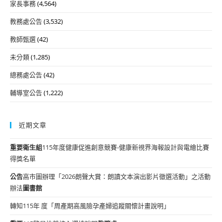
家長事務
(4,564)
教務處公告
(3,532)
教師甄選
(42)
未分類
(1,285)
總務處公告
(42)
輔導室公告
(1,222)
近期文章
重要
衛生組
115年度健康促進創意競賽-健康新視界海報設計與電繪比賽
得獎名單
公告
高市圖辦理「2026朗聲大賞：朗讀文本演出影片徵選活動」之活動
辦法
圖書館
轉知115年 度「周產期高風險孕產婦追蹤關懷計畫說明」