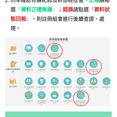
同學確認修課紀錄及幹部經歷後，
正確
請點
選
『
資料正確無誤
』
；
錯誤
請點選
『
資料狀
態回報
』
，則註冊組會進行後續查證、處
理。