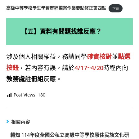
高級中等學校學生學習歷程檔案作業要點修正第四點
下載
【五】資料有問題找誰反應？
涉及個人相關權益，務請同學
確實核對
並
點選
按鈕
，若內容有誤，請於
4/17~4/20
時程內向
教務處註冊組
反應。
Post Views:
180
相關內容
轉知 114年度全國公私立高級中等學校原住民族文化研