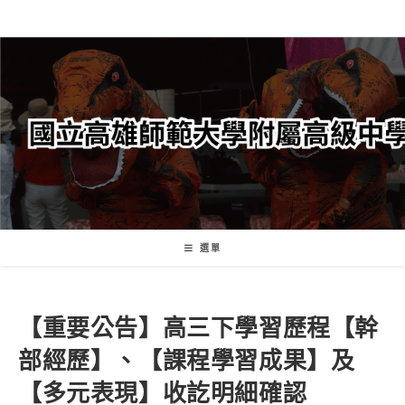
跳
轉
至
主
要
內
容
選單
【重要公告】高三下學習歷程【幹
部經歷】、【課程學習成果】及
【多元表現】收訖明細確認