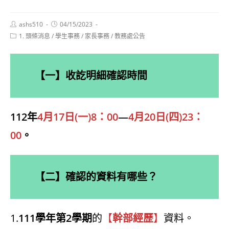
Post
Post
ashs510
04/15/2023
author:
published:
Post
1. 頭條消息
/
學生事務
/
家長事務
/
教務處公告
category:
【一】收訖明細確認時間
112年
4月17日(一)8：00
—
4月20日(四)23：
00
。
【二】確認的資料有哪些？
1.
111學年第2學期
的
【
幹部經歷
】
資料。