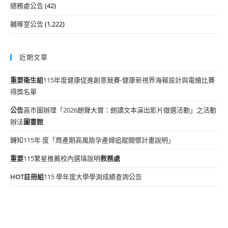
總務處公告
(42)
輔導室公告
(1,222)
近期文章
重要
衛生組
115年度健康促進創意競賽-健康新視界海報設計與電繪比賽
得獎名單
公告
高市圖辦理「2026朗聲大賞：朗讀文本演出影片徵選活動」之活動
辦法
圖書館
轉知115年 度「周產期高風險孕產婦追蹤關懷計畫說明」
重要
115繁星推薦校內選填說明
教務處
HOT
註冊組
115 學年度大學學測成績查詢公告