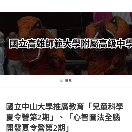
跳
轉
至
主
要
內
容
選單
國立中山大學推廣教育「兒童科學
夏令營第2期」、「心智圖法全腦
開發夏令營第2期」