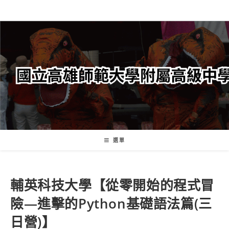
跳
轉
至
主
要
內
容
選單
輔英科技大學【從零開始的程式冒
險—進擊的Python基礎語法篇(三
日營)】