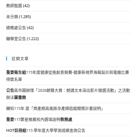
教師甄選
(42)
未分類
(1,285)
總務處公告
(42)
輔導室公告
(1,222)
近期文章
重要
衛生組
115年度健康促進創意競賽-健康新視界海報設計與電繪比賽
得獎名單
公告
高市圖辦理「2026朗聲大賞：朗讀文本演出影片徵選活動」之活動
辦法
圖書館
轉知115年 度「周產期高風險孕產婦追蹤關懷計畫說明」
重要
115繁星推薦校內選填說明
教務處
HOT
註冊組
115 學年度大學學測成績查詢公告