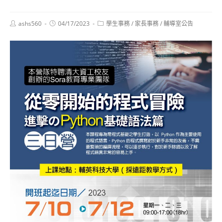
Post
Post
Post
ashs560
04/17/2023
學生事務
/
家長事務
/
輔導室公告
author:
published:
category: