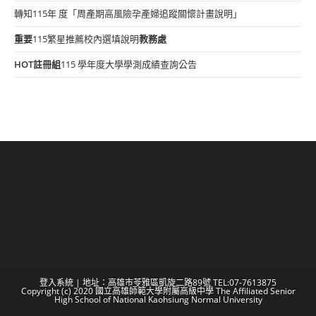
轉知115年 度「周產期高風險孕產婦追蹤關懷計畫說明」
重要
115繁星推薦校內選填說明
教務處
HOT
註冊組
115 學年度大學學測成績查詢公告
登入系統
| 地址：高雄市苓雅區凱旋二路89號 TEL:07-7613875
Copyright (c) 2020 國立高雄師範大學附屬高級中學 The Affiliated Senior
High School of National Kaohsiung Normal University