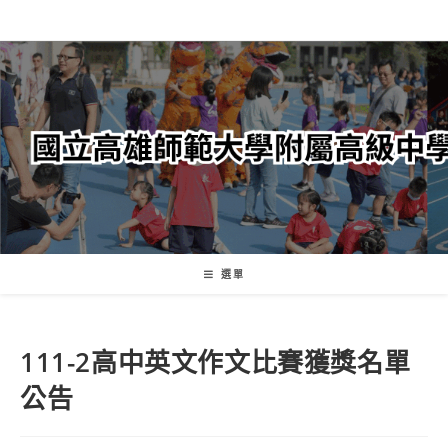
跳
轉
至
主
要
內
容
選單
111-2高中英文作文比賽獲獎名單
公告