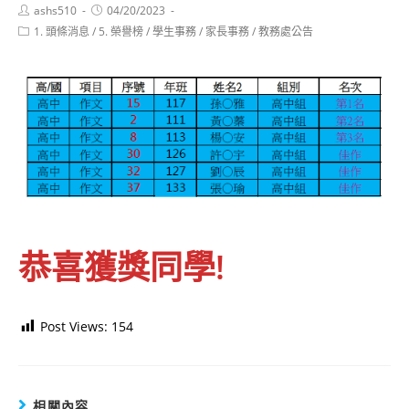
Post
Post
ashs510
04/20/2023
author:
published:
Post
1. 頭條消息
/
5. 榮譽榜
/
學生事務
/
家長事務
/
教務處公告
category:
恭喜獲獎同學
!
Post Views:
154
相關內容