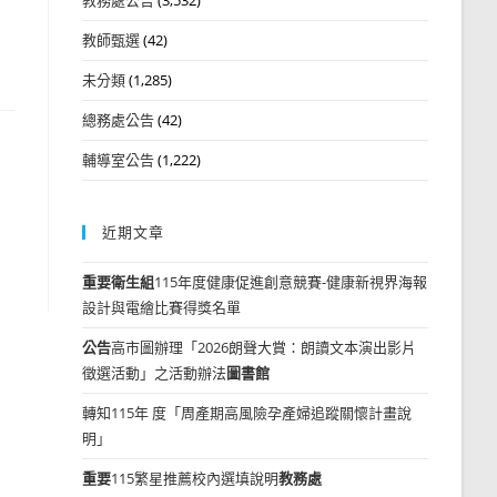
教師甄選
(42)
未分類
(1,285)
總務處公告
(42)
輔導室公告
(1,222)
近期文章
重要
衛生組
115年度健康促進創意競賽-健康新視界海報
設計與電繪比賽得獎名單
公告
高市圖辦理「2026朗聲大賞：朗讀文本演出影片
徵選活動」之活動辦法
圖書館
轉知115年 度「周產期高風險孕產婦追蹤關懷計畫說
明」
重要
115繁星推薦校內選填說明
教務處