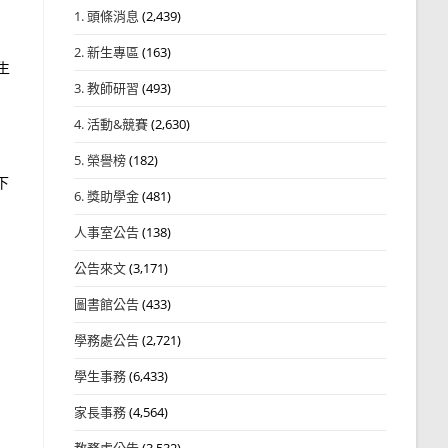
1. 頭條消息
(2,439)
2. 新生專區
(163)
生
3. 教師研習
(493)
4. 活動&競賽
(2,630)
5. 榮譽榜
(182)
下
6. 獎助學金
(481)
人事室公告
(138)
公告來文
(3,171)
圖書館公告
(433)
學務處公告
(2,721)
學生事務
(6,433)
家長事務
(4,564)
教務處公告
(3,532)