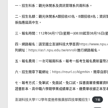
一、招生科系：觀光休閒系及資訊管理系共兩科系。
二、招生名額：觀光休閒系A類招收43名、B類招收4名；資訊
係指應屆高中生。
三、報名時間：112年04月17日(星期一)08:00起至08月16日(星
四、網路報名：請至國立澎湖科技大學首頁
https://www.npu
列網址：
https://as1.npu.edu.tw/enroll/
進行網路報名。
五、報名費用：一次可報兩科系，報考一般考生報名費新臺幣2
六、招生簡章下載網址：
https://reurl.cc/klgmNn
，簡章自即
七、報考方式：免筆試、免面試、免口試。採書面審查備審資料
證書影本、高中職六學期學業成績單正本、繳費單收據正本至
澎湖科技大學112學年度進修推廣部四技單獨招生1
下載