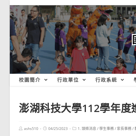
跳
轉
至
主
要
內
容
校園簡介
行政單位
行政系統
澎湖科技大學112學年
Post
Post
Post
ashs510
04/25/2023
1. 頭條消息
/
學生事務
/
家長事務
/
author:
published:
category: