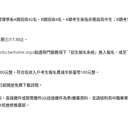
管理學系A類招收42名、B類招收4名。A類考生係指非應屆高中生；B類考
期三)17:30止。
.edu.tw/home.aspx
點選熱門服務項下「招生報名系統」進入報名，或至
00元整，符合低收入戶考生報名費減半新臺幣100元整。
日起開放免費下載詳閱。
，直接繳件或郵寄繳件(以送達繳件為準)備審資料，並請檢附高中職畢業
本校進修推廣部。