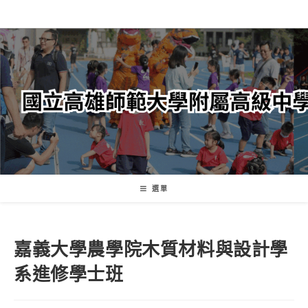
跳
轉
至
主
要
內
容
選單
嘉義大學農學院木質材料與設計學
系進修學士班