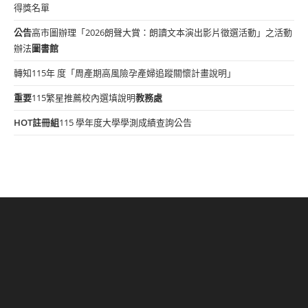
得獎名單
公告
高市圖辦理「2026朗聲大賞：朗讀文本演出影片徵選活動」之活動
辦法
圖書館
轉知115年 度「周產期高風險孕產婦追蹤關懷計畫說明」
重要
115繁星推薦校內選填說明
教務處
HOT
註冊組
115 學年度大學學測成績查詢公告