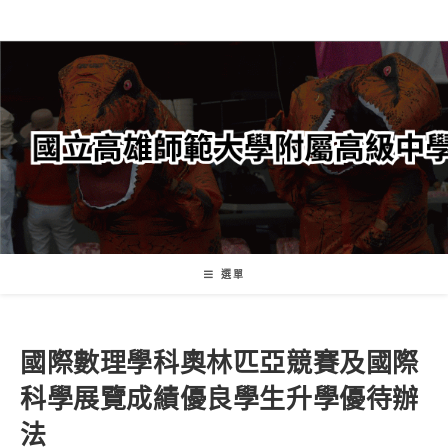
跳
轉
至
主
要
內
容
選單
國際數理學科奧林匹亞競賽及國際
科學展覽成績優良學生升學優待辦
法