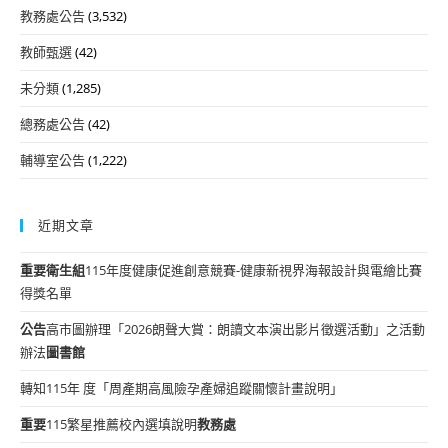
教務處公告
(3,532)
教師甄選
(42)
未分類
(1,285)
總務處公告
(42)
輔導室公告
(1,222)
近期文章
重要
衛生組
115年度健康促進創意競賽-健康新視界海報設計與電繪比賽
得獎名單
公告
高市圖辦理「2026朗聲大賞：朗讀文本演出影片徵選活動」之活動
辦法
圖書館
轉知115年 度「周產期高風險孕產婦追蹤關懷計畫說明」
重要
115繁星推薦校內選填說明
教務處