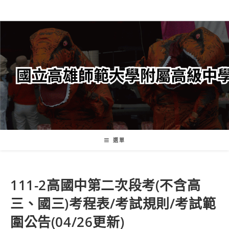
跳
轉
至
主
要
內
容
選單
111-2高國中第二次段考(不含高
三、國三)考程表/考試規則/考試範
圍公告(04/26更新)