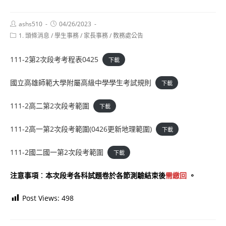
Post
Post
ashs510
04/26/2023
author:
published:
Post
1. 頭條消息
/
學生事務
/
家長事務
/
教務處公告
category:
111-2第2次段考考程表0425
下載
國立高雄師範大學附屬高級中學學生考試規則
下載
111-2高二第2次段考範圍
下載
111-2高一第2次段考範圍(0426更新地理範圍)
下載
111-2國二國一第2次段考範圍
下載
注意事項
：
本次段考各科試題卷於各節測驗結束後
需繳回
。
Post Views:
498