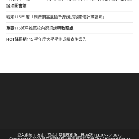
辦法
圖書館
轉知115年 度「周產期高風險孕產婦追蹤關懷計畫說明」
重要
115繁星推薦校內選填說明
教務處
HOT
註冊組
115 學年度大學學測成績查詢公告
登入系統
| 地址：高雄市苓雅區凱旋二路89號 TEL:07-7613875
Copyright (c) 2020 國立高雄師範大學附屬高級中學 The Affiliated Senior