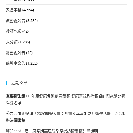
家長事務
(4,564)
教務處公告
(3,532)
教師甄選
(42)
未分類
(1,285)
總務處公告
(42)
輔導室公告
(1,222)
近期文章
重要
衛生組
115年度健康促進創意競賽-健康新視界海報設計與電繪比賽
得獎名單
公告
高市圖辦理「2026朗聲大賞：朗讀文本演出影片徵選活動」之活動
辦法
圖書館
轉知115年 度「周產期高風險孕產婦追蹤關懷計畫說明」