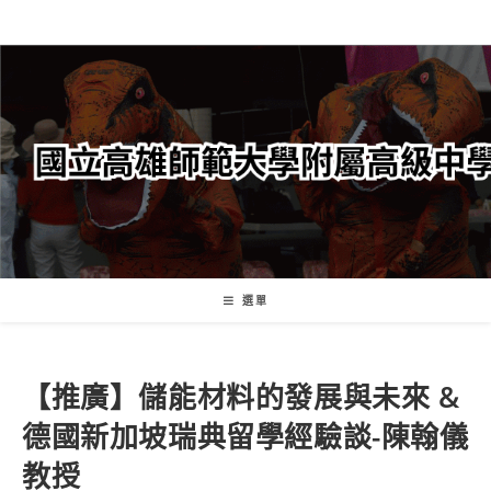
跳
轉
至
主
要
內
容
選單
【推廣】儲能材料的發展與未來 &
德國新加坡瑞典留學經驗談-陳翰儀
教授