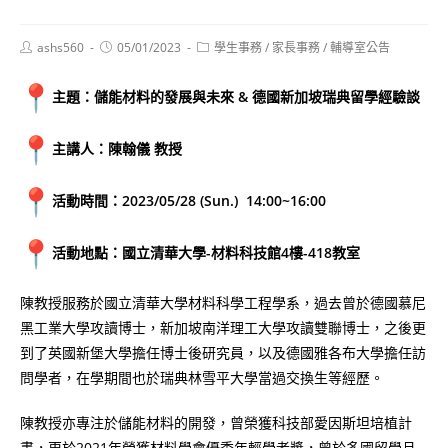
Post
Post
Post
ashs560
05/01/2023
學生事務
/
家長事務
/
輔導室公告
author:
published:
category:
主題：儲能材料的發展與未來 & 德國新加坡瑞典留學經驗談
主講人：陳翰儀 教授
活動時間：2023/05/28 (Sun.) 14:00~16:00
活動地點：國立清華大學-材料科技館4樓-418教室
陳教授服務於國立清華大學材料科學工程學系，過去曾於德國慕尼
黑工業大學攻讀博士，新加坡南洋理工大學攻讀雙聯博士，之後更
到了英國新堡大學擔任博士後研究員，以及德國雅各布大學擔任訪
問學者，在學期間也於瑞典林雪平大學當過交換生等經歷。
陳教授亦專注於儲能材料的開發，曾榮獲科技部愛因斯坦培植計
畫，更於2021年榮獲材料學會優秀年輕學者獎，曾於多國留學且