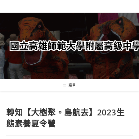
跳
轉
至
主
要
內
容
選單
轉知【大樹聚。島航去】2023生
態素養夏令營