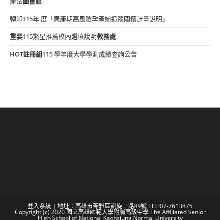
辦法
圖書館
轉知115年 度「周產期高風險孕產婦追蹤關懷計畫說明」
重要
115繁星推薦校內選填說明
教務處
HOT
註冊組
115 學年度大學學測成績查詢公告
登入系統
| 地址：高雄市苓雅區凱旋二路89號 TEL:07-7613875
Copyright (c) 2020 國立高雄師範大學附屬高級中學 The Affiliated Senior
High School of National Kaohsiung Normal University