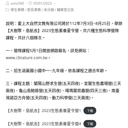
Post
Post
ashs560
05/01/2023
author:
published:
Post
學生事務
/
家長事務
/
未分類
/
輔導室公告
category:
說明：愛上大自然文教有限公司將於112年7月3日~8月25日，舉辦
【大樹聚。島航去】2023生態素養夏令營，共六種生態科學營隊
課程，共計八個梯次。
一、營隊課程5月1日開放網路報名，詳見網站：
www.i3nature.com.tw
。
二、招生涵蓋國小國中一~九年級，依各課程之適合年齡。
三、課程主題：蘭陽山野求生營(五天四夜)、宜蘭生態農場營(三天
兩夜)、龜山島鯨豚營(五天四夜)、噶瑪蘭昆蟲營(四天三夜)、南臺
灣諾亞方舟營(五天四夜)、動力科學營(三天兩夜)。
【大樹聚。島航去】2023生態素養夏令營1
下載
【大樹聚。島航去】2023生態素養夏令營4
下載