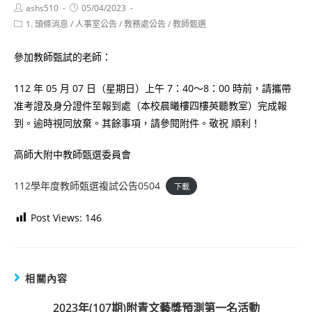
Post
Post
ashs510
05/04/2023
author:
published:
Post
1. 頭條消息
/
人事室公告
/
教務處公告
/
教師甄選
category:
參加教師甄試的老師：
112 年 05 月 07 日（星期日）上午 7：40～8：00 時前，請攜帶
准考證及身分證件至報到處（本校晨曦樓四樓英聽教室）完成報
到。逾時視同放棄。其餘事項，請參閱附件。敬祝 順利！
高師大附中教師甄選委員會
112學年度教師甄選複試公告0504
下載
Post Views:
146
相關內容
2023年(107期)附青文藝獎預測第一名活動