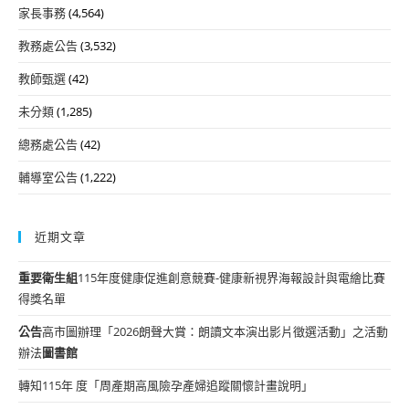
家長事務
(4,564)
教務處公告
(3,532)
教師甄選
(42)
未分類
(1,285)
總務處公告
(42)
輔導室公告
(1,222)
近期文章
重要
衛生組
115年度健康促進創意競賽-健康新視界海報設計與電繪比賽
得獎名單
公告
高市圖辦理「2026朗聲大賞：朗讀文本演出影片徵選活動」之活動
辦法
圖書館
轉知115年 度「周產期高風險孕產婦追蹤關懷計畫說明」