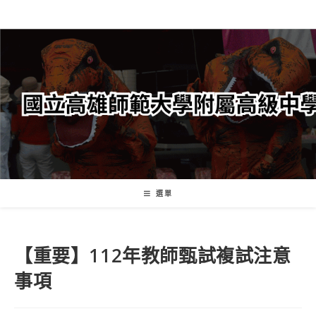
跳
轉
至
主
要
內
容
選單
【重要】112年教師甄試複試注意
事項