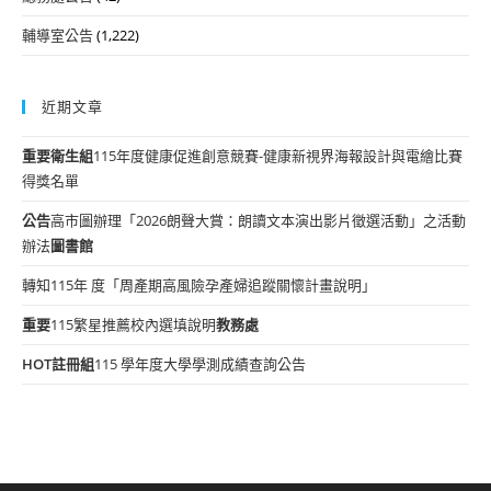
輔導室公告
(1,222)
近期文章
重要
衛生組
115年度健康促進創意競賽-健康新視界海報設計與電繪比賽
得獎名單
公告
高市圖辦理「2026朗聲大賞：朗讀文本演出影片徵選活動」之活動
辦法
圖書館
轉知115年 度「周產期高風險孕產婦追蹤關懷計畫說明」
重要
115繁星推薦校內選填說明
教務處
HOT
註冊組
115 學年度大學學測成績查詢公告