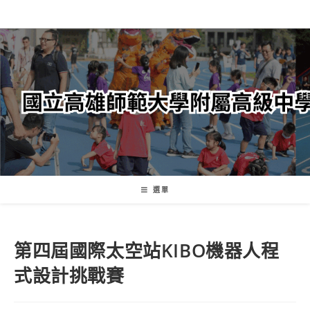
跳
轉
至
主
要
內
容
選單
第四屆國際太空站KIBO機器人程
式設計挑戰賽