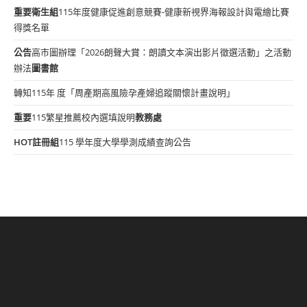
重要
衛生組
115年度健康促進創意競賽-健康新視界海報設計與電繪比賽
得獎名單
公告
高市圖辦理「2026朗聲大賞：朗讀文本演出影片徵選活動」之活動
辦法
圖書館
轉知115年 度「周產期高風險孕產婦追蹤關懷計畫說明」
重要
115繁星推薦校內選填說明
教務處
HOT
註冊組
115 學年度大學學測成績查詢公告