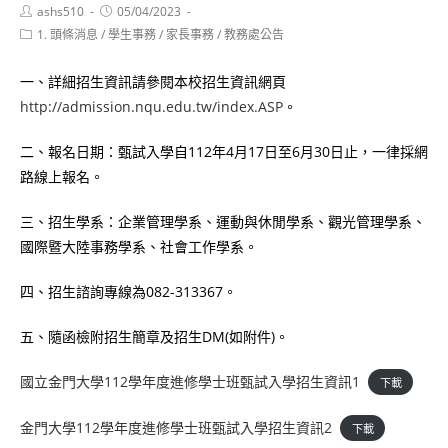
Post
Post
ashs510
05/04/2023
author:
published:
Post
1. 頭條消息
/
學生事務
/
家長事務
/
教務處公告
category:
一、詳細招生資訊請參閱本校招生資訊網頁
http://admission.nqu.edu.tw/index.ASP
。
二、報名日期：甄試入學自112年4月17日至6月30日止，一律採網
路線上報名。
三、招生學系：企業管理學系、運動與休閒學系、觀光管理學系、
國際暨大陸事務學系、社會工作學系。
四、招生諮詢專線為082-313367。
五、隨函檢附招生簡章及招生DM(如附件)。
國立金門大學112學年度進修學士班甄試入學招生資訊1
下載
金門大學112學年度進修學士班甄試入學招生資訊2
下載