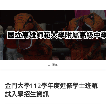
跳
轉
至
主
要
內
容
選單
金門大學112學年度進修學士班甄
試入學招生資訊