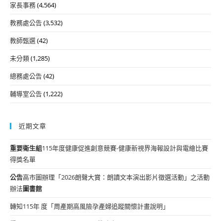
家長事務
(4,564)
教務處公告
(3,532)
教師甄選
(42)
未分類
(1,285)
總務處公告
(42)
輔導室公告
(1,222)
近期文章
重要
衛生組
115年度健康促進創意競賽-健康新視界海報設計與電繪比賽
得獎名單
公告
高市圖辦理「2026朗聲大賞：朗讀文本演出影片徵選活動」之活動
辦法
圖書館
轉知115年 度「周產期高風險孕產婦追蹤關懷計畫說明」