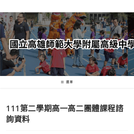
跳
轉
至
主
要
內
容
選單
111第二學期高一高二團體課程諮
詢資料