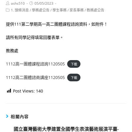
Post
Post
ashs510
05/05/2023
author:
published:
Post
1. 頭條消息
/
學務處公告
/
學生事務
/
家長事務
/
教務處公告
category:
提供111第二學期高一高二團體課程諮詢資料，如附件！
請所有同學記得填寫回覆表單。
教務處
1112高一團體課程諮詢1120505
下載
1112高二團體諮商講座1120505
下載
Post Views:
140
相關內容
國立臺灣藝術大學建置全國學生表演藝術展演平臺-