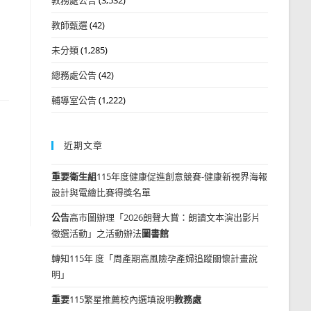
教師甄選
(42)
未分類
(1,285)
總務處公告
(42)
輔導室公告
(1,222)
近期文章
重要
衛生組
115年度健康促進創意競賽-健康新視界海報
設計與電繪比賽得獎名單
公告
高市圖辦理「2026朗聲大賞：朗讀文本演出影片
徵選活動」之活動辦法
圖書館
轉知115年 度「周產期高風險孕產婦追蹤關懷計畫說
明」
重要
115繁星推薦校內選填說明
教務處