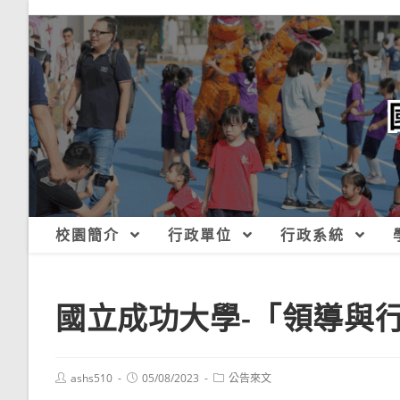
跳
轉
至
主
要
內
容
校園簡介
行政單位
行政系統
國立成功大學-「領導與
Post
Post
Post
ashs510
05/08/2023
公告來文
author:
published:
category: