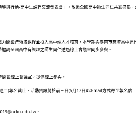
理「領導與行動-高中生課程交流發表會」，敬邀全國高中師生同仁共襄盛舉，
戮力開設跨領域課程並投入高中端人才培育，本學期與臺南市慈濟高中進
摯邀請全國高中有興趣之師生同仁透過線上會議室同步參與。
步開設線上會議室，提供線上參與。
月16日(週二)報名截止，活動資訊將於前三日(5月17日)以Email方式寄至報名信
19@ncku.edu.tw。