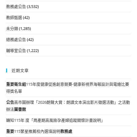
教務處公告
(3,532)
教師甄選
(42)
未分類
(1,285)
總務處公告
(42)
輔導室公告
(1,222)
近期文章
重要
衛生組
115年度健康促進創意競賽-健康新視界海報設計與電繪比賽
得獎名單
公告
高市圖辦理「2026朗聲大賞：朗讀文本演出影片徵選活動」之活動
辦法
圖書館
轉知115年 度「周產期高風險孕產婦追蹤關懷計畫說明」
重要
115繁星推薦校內選填說明
教務處