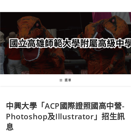
跳
轉
至
主
要
內
容
選單
中興大學「ACP國際證照國高中營-
Photoshop及Illustrator」招生訊
息